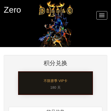
Zero
Togg
navig
积分兑换
不限赛季 VIP卡
180 天