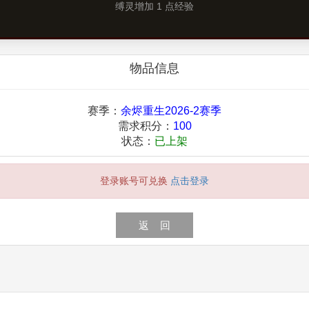
缚灵增加 1 点经验
物品信息
赛季：
余烬重生2026-2赛季
需求积分：
100
状态：
已上架
登录账号可兑换
点击登录
返 回