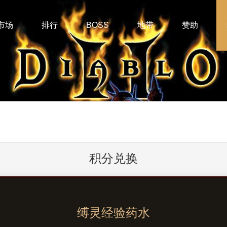
市场
排行
BOSS
地带
赞助
积分兑换
缚灵经验药水