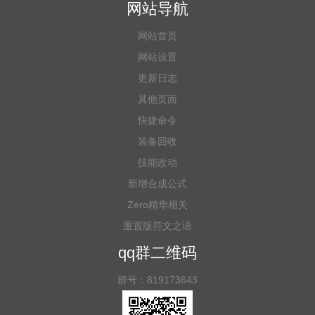
网站导航
网站首页
网站设置
更新日志
其他页面
快捷命令
装备回收
技能改动
新增合成公式
Zero精华相关
重置版符文之语
qq群二维码
群号：819173643