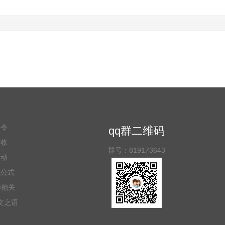
命令
qq群二维码
回收
群号：819173643
改动
成公式
华相关
文之语