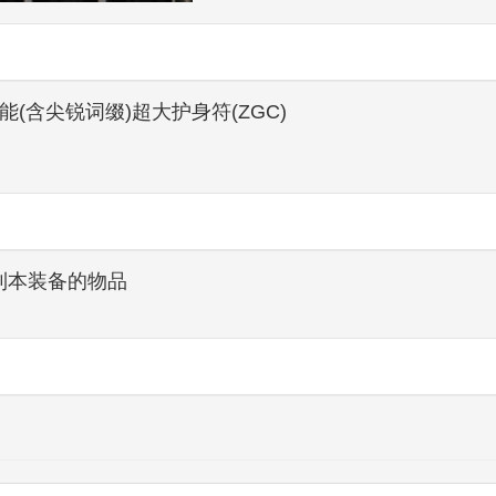
系技能(含尖锐词缀)超大护身符(ZGC)
嵌到本装备的物品