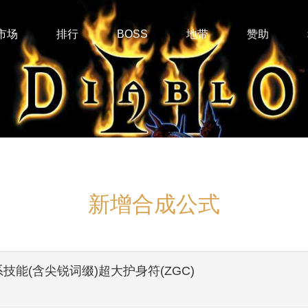
市场
排行
BOSS
地带
赞助
新增合成公式
系技能(含尖锐词缀)超大护身符(ZGC)