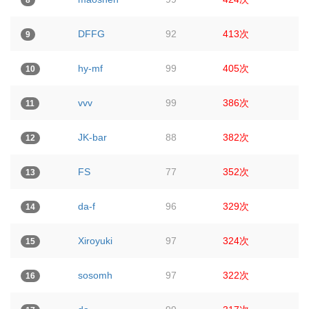
8
DFFG
92
413次
9
hy-mf
99
405次
10
vvv
99
386次
11
JK-bar
88
382次
12
FS
77
352次
13
da-f
96
329次
14
Xiroyuki
97
324次
15
sosomh
97
322次
16