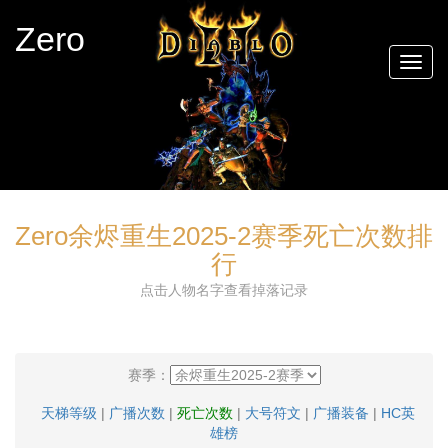
Zero
Togg
navig
Zero余烬重生2025-2赛季死亡次数排
行
点击人物名字查看掉落记录
赛季：
天梯等级
|
广播次数
|
死亡次数
|
大号符文
|
广播装备
|
HC英
雄榜