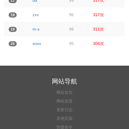
da
99
317次
17
zxs
96
317次
18
m-s
96
311次
19
soso
95
306次
20
网站导航
网站首页
网站设置
更新日志
其他页面
快捷命令