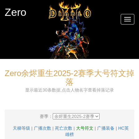
Zero
Togg
navig
Zero余烬重生2025-2赛季大号符文掉
落
显示最近30条数据,点击人物名字查看掉落记录
赛季：
天梯等级
|
广播次数
|
死亡次数
|
大号符文
|
广播装备
|
HC英
雄榜