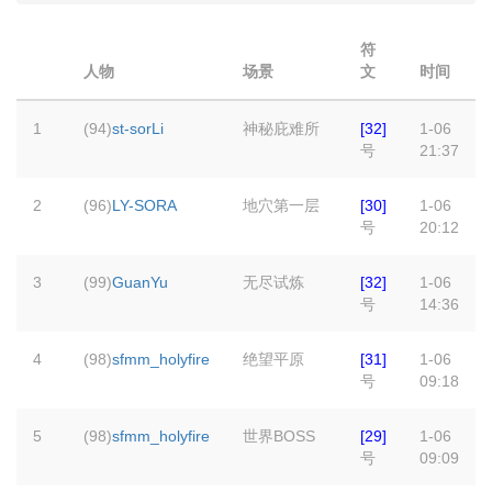
符
人物
场景
文
时间
1
(94)
st-sorLi
神秘庇难所
[32]
1-06
号
21:37
2
(96)
LY-SORA
地穴第一层
[30]
1-06
号
20:12
3
(99)
GuanYu
无尽试炼
[32]
1-06
号
14:36
4
(98)
sfmm_holyfire
绝望平原
[31]
1-06
号
09:18
5
(98)
sfmm_holyfire
世界BOSS
[29]
1-06
号
09:09