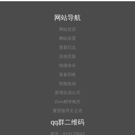
网站导航
网站首页
网站设置
更新日志
其他页面
快捷命令
装备回收
技能改动
新增合成公式
Zero精华相关
重置版符文之语
qq群二维码
群号：819173643