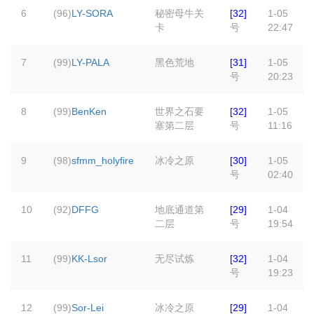
6
(96)
LY-SORA
秘密母牛关
[32]
1-05
卡
号
22:47
7
(99)
LY-PALA
黑色荒地
[31]
1-05
号
20:23
8
(99)
BenKen
世界之石要
[32]
1-05
塞第二层
号
11:16
9
(98)
sfmm_holyfire
冰冷之原
[30]
1-05
号
02:40
10
(92)
DFFG
地底通道第
[29]
1-04
二层
号
19:54
11
(99)
KK-Lsor
无尽试炼
[32]
1-04
号
19:23
12
(99)
Sor-Lei
冰冷之原
[29]
1-04