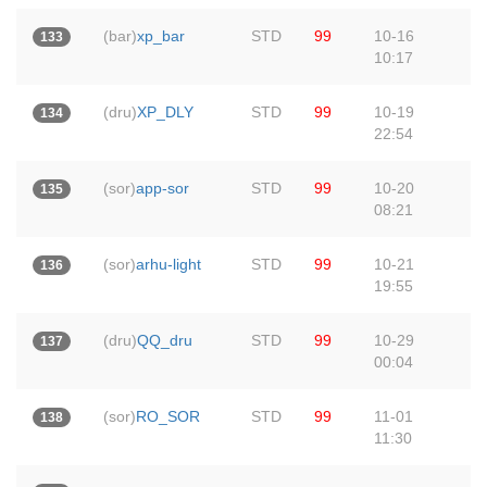
(bar)
xp_bar
STD
99
10-16
133
10:17
(dru)
XP_DLY
STD
99
10-19
134
22:54
(sor)
app-sor
STD
99
10-20
135
08:21
(sor)
arhu-light
STD
99
10-21
136
19:55
(dru)
QQ_dru
STD
99
10-29
137
00:04
(sor)
RO_SOR
STD
99
11-01
138
11:30