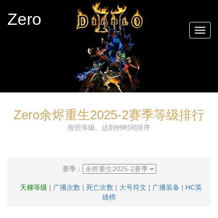
Zero
Togg
navig
Zero余烬重生2025-2赛季等级排行
按照等级、达到99时间排序
赛季：
天梯等级
|
广播次数
|
死亡次数
|
大号符文
|
广播装备
|
HC英
雄榜