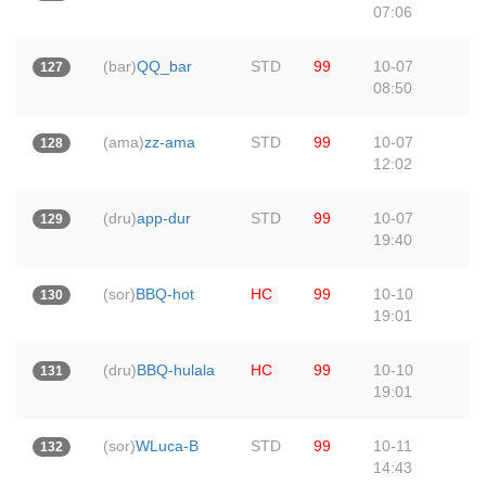
07:06
(bar)
QQ_bar
STD
99
10-07
127
08:50
(ama)
zz-ama
STD
99
10-07
128
12:02
(dru)
app-dur
STD
99
10-07
129
19:40
(sor)
BBQ-hot
HC
99
10-10
130
19:01
(dru)
BBQ-hulala
HC
99
10-10
131
19:01
(sor)
WLuca-B
STD
99
10-11
132
14:43