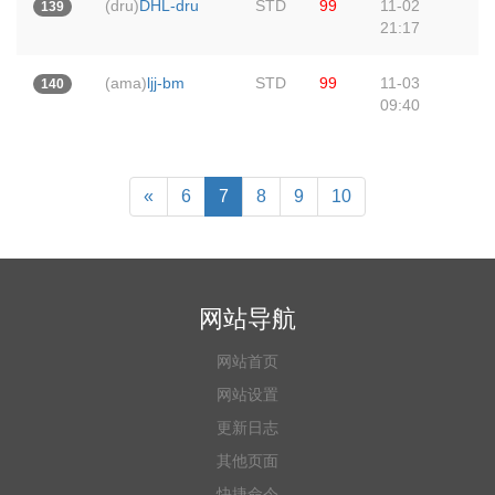
(dru)
DHL-dru
STD
99
11-02
139
21:17
(ama)
ljj-bm
STD
99
11-03
140
09:40
«
6
7
8
9
10
网站导航
网站首页
网站设置
更新日志
其他页面
快捷命令