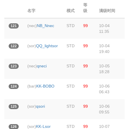
等
名字
模式
级
满级时间
(nec)
NB_Nnec
STD
99
10-04
121
11:35
(sor)
QQ_lightsor
STD
99
10-04
122
19:40
(nec)
qneci
STD
99
10-05
123
18:28
(bar)
KK-BOBO
STD
99
10-06
124
06:43
(sor)
qsori
STD
99
10-06
125
09:55
(sor)
KK-Lsor
STD
99
10-07
126