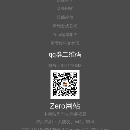
装备回收
技能改动
新增合成公式
Zero精华相关
重置版符文之语
qq群二维码
群号：819173643
Zero网站
本网站为个人兴趣搭建
特别鸣谢：大朋友、int3、季风
京ICP备19009108号-1 Copyright © 2025 Zero