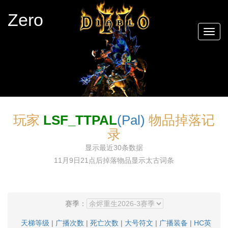
Zero
Togg
navig
玩家
LSF_TTPAL
(pal)
物品掉落记
录
显示最近30条数据
11月9日21点后掉落物品显示太古词条
赛季：
天梯等级
|
广播次数
|
死亡次数
|
大号符文
|
广播装备
|
HC英